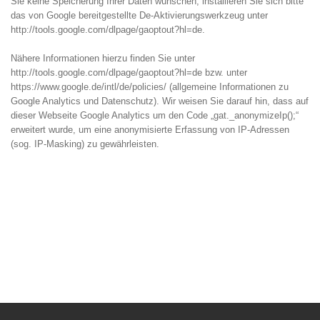
Sie keine Speicherung Ihrer Daten wünschen, installieren Sie sich bitte
das von Google bereitgestellte De-Aktivierungswerkzeug unter
http://tools.google.com/dlpage/gaoptout?hl=de.
Nähere Informationen hierzu finden Sie unter
http://tools.google.com/dlpage/gaoptout?hl=de bzw. unter
https://www.google.de/intl/de/policies/ (allgemeine Informationen zu
Google Analytics und Datenschutz). Wir weisen Sie darauf hin, dass auf
dieser Webseite Google Analytics um den Code „gat._anonymizeIp();“
erweitert wurde, um eine anonymisierte Erfassung von IP-Adressen
(sog. IP-Masking) zu gewährleisten.