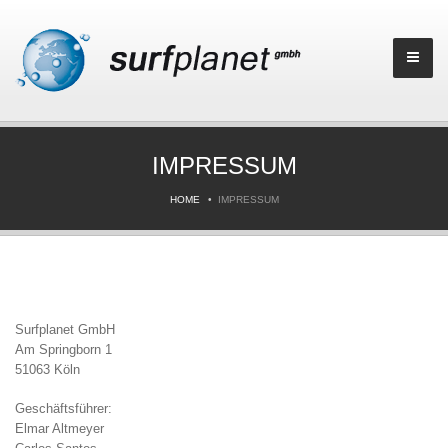
IMPRESSUM
HOME
IMPRESSUM
Surfplanet GmbH
Am Springborn 1
51063 Köln
Geschäftsführer:
Elmar Altmeyer